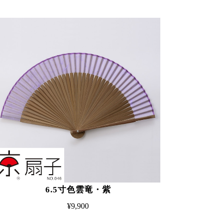
6.5寸色雲竜・紫
¥9,900