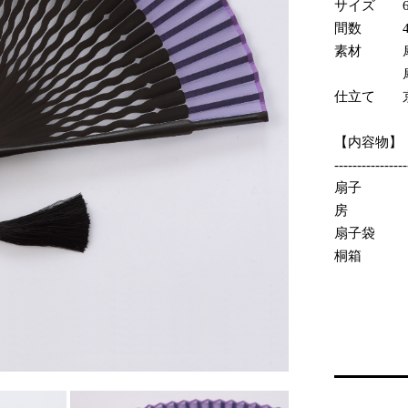
サイズ 6.5
間数 4
素材 扇
扇骨：竹
仕立て 
【内容物】
----------------
扇子 
房 
扇子袋 
桐箱 