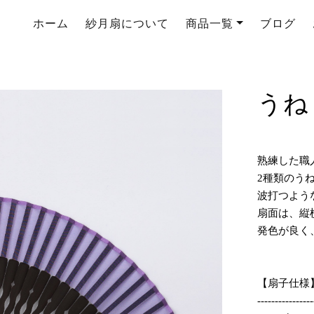
ホーム
紗月扇について
商品一覧
ブログ
うね
熟練した職
2種類のう
波打つよう
扇面は、縦
発色が良く
【扇子仕様
----------------