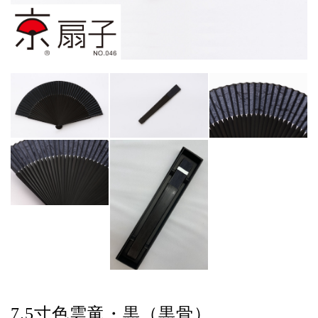
7.5寸色雲竜・黒（黒骨）