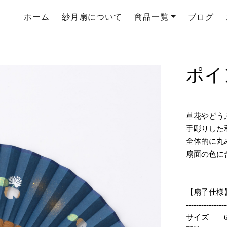
ホーム
紗月扇について
商品一覧
ブログ
ポイ
草花やどう
手彫りした
全体的に丸
扇面の色に
【扇子仕様
----------------
サイズ 6.5