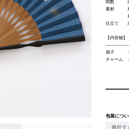
間数 2
素材 扇
扇骨：竹
仕立て 
【内容物】
----------------
扇子 
チャーム 
包装につい