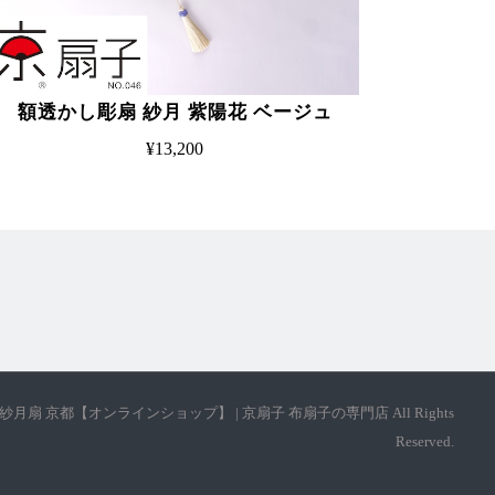
額透かし彫扇 紗月 紫陽花 ベージュ
¥13,200
t © 紗月扇 京都【オンラインショップ】 | 京扇子 布扇子の専門店 All Rights
Reserved.