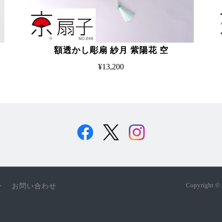
額透かし彫扇 紗月 紫陽花 空
¥13,200
Copyrigh
ー
お問い合わせ