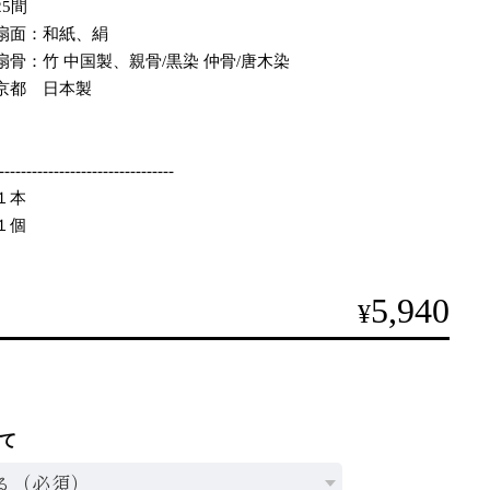
5間
面：和紙、絹
 中国製、親骨/黒染 仲骨/唐木染
京都 日本製
--------------------------------
１本
１個
5,940
¥
て