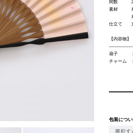
間数 2
素材 扇
扇骨：竹
仕立て 
【内容物】
----------------
扇子 
チャーム 
包装につい