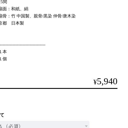
5間
面：和紙、絹
 中国製、親骨/黒染 仲骨/唐木染
京都 日本製
--------------------------------
１本
１個
5,940
¥
て