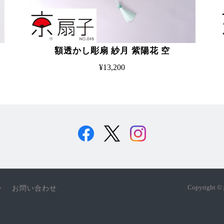
額透かし彫扇 紗月 紫陽花 空
¥13,200
Copyrigh
ー
お問い合わせ