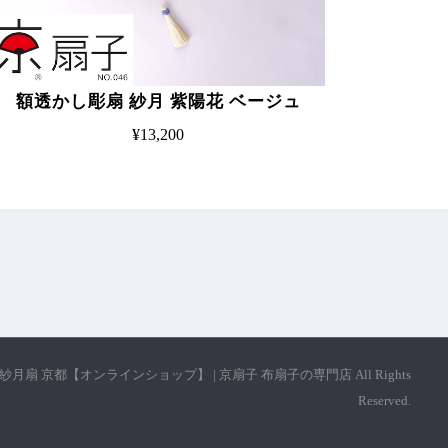
額透かし彫扇 紗月 紫陽花 ベージュ
¥13,200
t © 紗月扇 京都【オンラインショップ】 | 京扇子 布扇子の専門店 All Rights
Reserved.