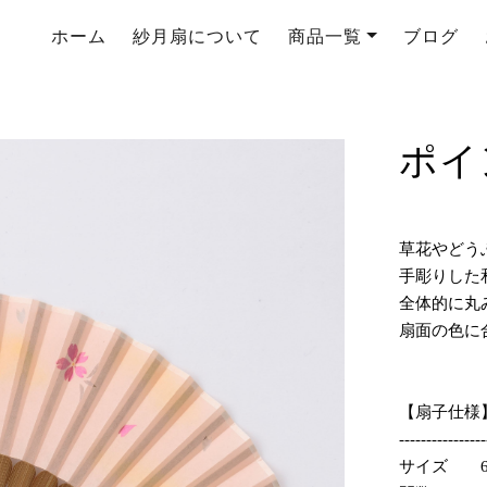
ホーム
紗月扇について
商品一覧
ブログ
ポイ
草花やどう
手彫りした
全体的に丸
扇面の色に
【扇子仕様
----------------
サイズ 6.5